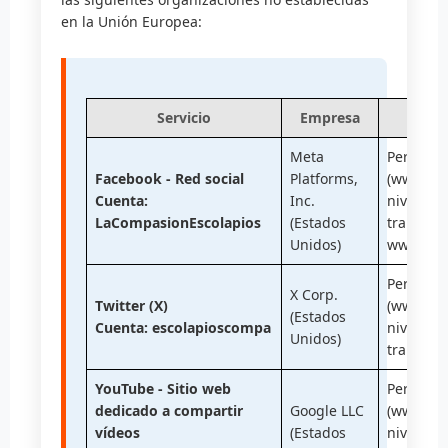
en la Unión Europea:
Servicio
Empresa
Meta
Pertenec
Facebook - Red social
Platforms,
(www.dat
Cuenta:
Inc.
nivel de
LaCompasionEscolapios
(Estados
transferi
Unidos)
www.face
Pertenec
X Corp.
Twitter (X)
(www.dat
(Estados
Cuenta: escolapioscompa
nivel de
Unidos)
transferi
YouTube - Sitio web
Pertenec
dedicado a compartir
Google LLC
(www.dat
vídeos
(Estados
nivel de