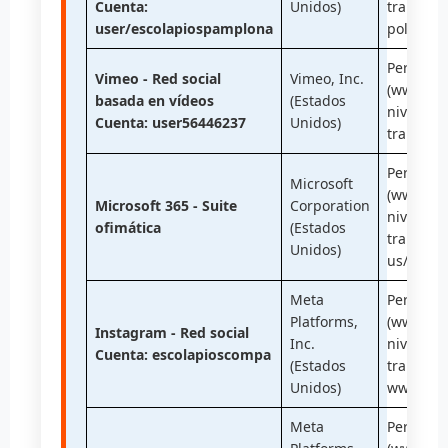
Cuenta:
Unidos)
transferi
user/escolapiospamplona
policies
Pertenec
Vimeo - Red social
Vimeo, Inc.
(www.dat
basada en vídeos
(Estados
nivel de
Cuenta: user56446237
Unidos)
transferi
Pertenec
Microsoft
(www.dat
Microsoft 365 - Suite
Corporation
nivel de
ofimática
(Estados
transfer
Unidos)
us/priva
Meta
Pertenec
Platforms,
(www.dat
Instagram - Red social
Inc.
nivel de
Cuenta: escolapioscompa
(Estados
transferi
Unidos)
www.face
Meta
Pertenec