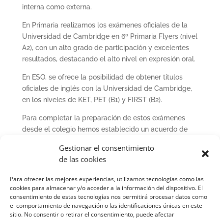
interna como externa.
En Primaria realizamos los exámenes oficiales de la
Universidad de Cambridge en 6º Primaria Flyers (nivel
A2), con un alto grado de participación y excelentes
resultados, destacando el alto nivel en expresión oral.
En ESO, se ofrece la posibilidad de obtener títulos
oficiales de inglés con la Universidad de Cambridge,
en los niveles de KET, PET (B1) y FIRST (B2).
Para completar la preparación de estos exámenes
desde el colegio hemos establecido un acuerdo de
colaboración con el Centro Clen College, que organiza
Gestionar el consentimiento
clases en tiempo extraescolar para nuestros alumnos
de las cookies
que lo deseen y además es centro examinador de la
Universidad de Cambridge.
Para ofrecer las mejores experiencias, utilizamos tecnologías como las
cookies para almacenar y/o acceder a la información del dispositivo. El
También ofrecemos la posibilidad de obtener niveles
consentimiento de estas tecnologías nos permitirá procesar datos como
oficiales de Euskera a través de la Escuela Oficial de
el comportamiento de navegación o las identificaciones únicas en este
sitio. No consentir o retirar el consentimiento, puede afectar
Idiomas a Distancia (EOIDNA), en los niveles A2 y B1.