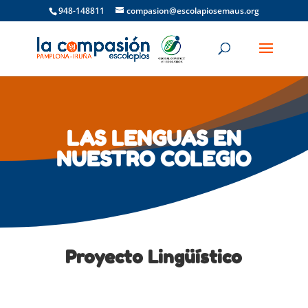
948-148811
compasion@escolapiosemaus.org
LAS LENGUAS EN
NUESTRO COLEGIO
Proyecto Lingüístico