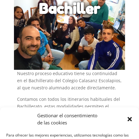
Bachiller
Nuestro proceso educativo tiene su continuidad
en el Bachillerato del Colegio Calasanz Escolapios,
al que nuestro alumnado accede directamente.
Contamos con todos los itinerarios habituales del
Bachillerato, estas modalidades permiten el
acceso a todos los Estudios Universitarios y ciclos
Gestionar el consentimiento
formativos de Grado Superior.
de las cookies
Dos modalidades y 4 Itinerarios:
Para ofrecer las mejores experiencias, utilizamos tecnologías como las