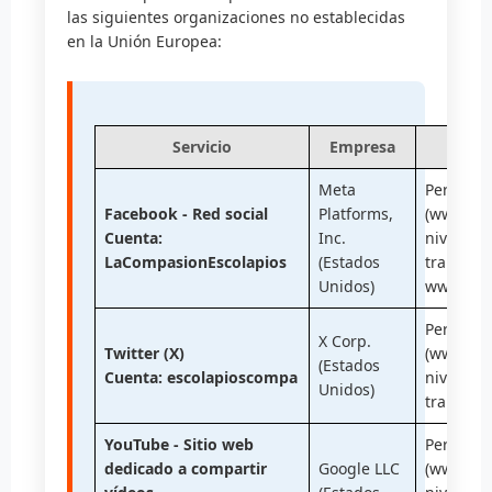
las siguientes organizaciones no establecidas
en la Unión Europea:
Servicio
Empresa
Meta
Pertenec
Facebook - Red social
Platforms,
(www.dat
Cuenta:
Inc.
nivel de
LaCompasionEscolapios
(Estados
transferi
Unidos)
www.face
Pertenec
X Corp.
Twitter (X)
(www.dat
(Estados
Cuenta: escolapioscompa
nivel de
Unidos)
transferi
YouTube - Sitio web
Pertenec
dedicado a compartir
Google LLC
(www.dat