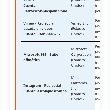
vídeos
(Estados
nivel de
Cuenta:
Unidos)
transferi
user/escolapiospamplona
policies
Pertenec
Vimeo - Red social
Vimeo, Inc.
(www.dat
basada en vídeos
(Estados
nivel de
Cuenta: user56446237
Unidos)
transferi
Pertenec
Microsoft
(www.dat
Microsoft 365 - Suite
Corporation
nivel de
ofimática
(Estados
transfer
Unidos)
us/priva
Meta
Pertenec
Platforms,
(www.dat
Instagram - Red social
Inc.
nivel de
Cuenta: escolapioscompa
(Estados
transferi
Unidos)
www.face