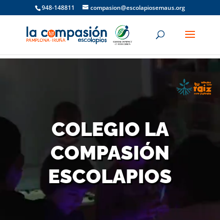
948-148811
compasion@escolapiosemaus.org
Reproductor
de
vídeo
COLEGIO LA
COMPASIÓN
ESCOLAPIOS