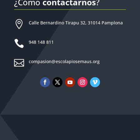
¿Cómo
contactarnos
?

Calle Bernardino Tirapu 32, 31014 Pamplona

948 148 811

compasion@escolapiosemaus.org