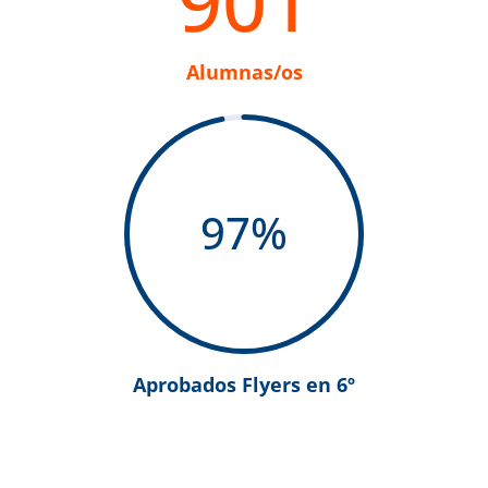
901
Alumnas/os
97
%
Aprobados Flyers en 6º