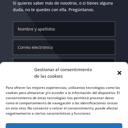
Si quieres saber más de nosotros, o si tienes alguna
duda, no te quedes con ella. Pregúntanos.
Gestionar el consentimiento
de las cookies
Para ofrecer las mejores experiencias, utilizamos tecnologías como las
cookies para almacenar y/o acceder a la información del dispositivo. El
consentimiento de estas tecnologías nos permitirá procesar datos
como el comportamiento de navegación o las identificaciones únicas
Acepto la
Política de privacidad
en este sitio. No consentir o retirar el consentimiento, puede afectar
negativamente a ciertas características y funciones.
Enviar
=
12 + 13