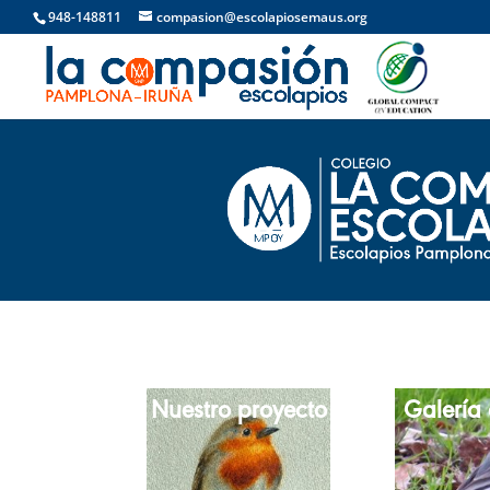
948-148811
compasion@escolapiosemaus.org
Nuestro proyecto
Galería 