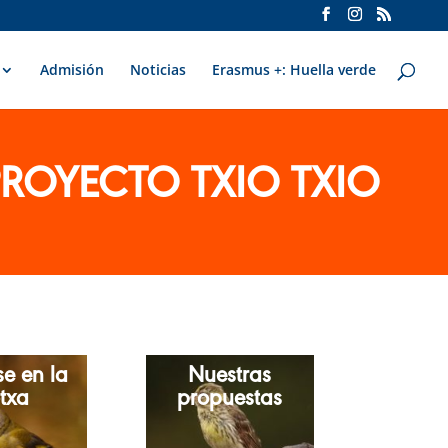
Admisión
Noticias
Erasmus +: Huella verde
PROYECTO TXIO TXIO
se en la
Nuestras
txa
propuestas