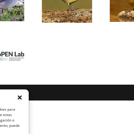
okies para
de estas
egación o
miento, puede