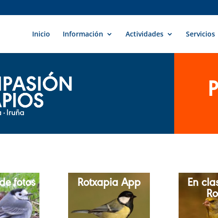
Inicio
Información
Actividades
Servicios
de fotos
Rotxapia App
En cla
Ro