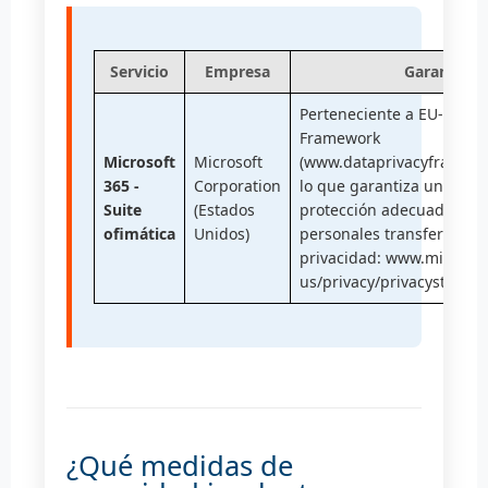
Servicio
Empresa
Garantía
Perteneciente a EU-U.S. D
Framework
Microsoft
Microsoft
(www.dataprivacyframewor
365 -
Corporation
lo que garantiza un nivel
Suite
(Estados
protección adecuado de l
ofimática
Unidos)
personales transferidos. P
privacidad: www.microsof
us/privacy/privacystatem
¿Qué medidas de