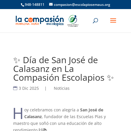
948-148811
compasion@escolapiosemaus.org
✨ Día de San José de
Calasanz en La
Compasión Escolapios ✨
3 Dic 2025
|
Noticias
H
oy celebramos con alegría a
San José de
Calasanz
, fundador de las Escuelas Pías y
maestro que soñó con una educación de alto
rendimiento 🙌📚