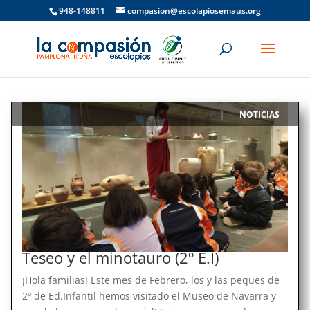
948-148811
compasion@escolapiosemaus.org
NOTICIAS
|
Teseo y el minotauro (2º E.I)
¡Hola familias! Este mes de Febrero, los y las peques de
2º de Ed.Infantil hemos visitado el Museo de Navarra y