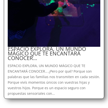
ESPACIO EXPLORA, UN MUNDO
MÁGICO QUE TE ENCANTARÁ
CONOCER…
ESPACIO EXPLORA, UN MUNDO MÁGICO QUE TE
ENCANTARÁ CONOCER… ¿Pero por qué? Porque son
palabras que las familias nos transmiten en cada sesión.
Porque vivís momentos únicos con vuestras hijas y
vuestros hijos. Porque es un espacio seguro con
propuestas sensoriales con...