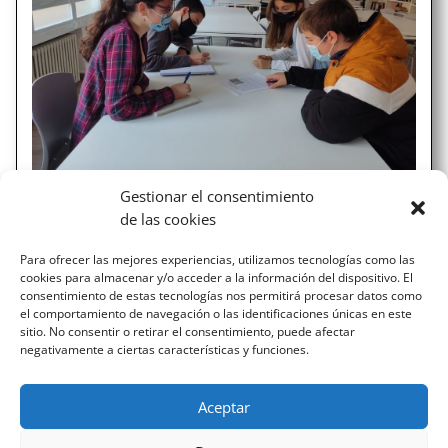
Gestionar el consentimiento
¡Papyrus ya funciona!
de las cookies
Un grupo de alumnas y alumnos han creado una revista
Para ofrecer las mejores experiencias, utilizamos tecnologías como las
o periódico digital en el que el alumnado puede publicar
cookies para almacenar y/o acceder a la información del dispositivo. El
sus artículos, vídeos y podcast sobre el tema que más
consentimiento de estas tecnologías nos permitirá procesar datos como
les interese. Podéis leer todos los artículos en
el comportamiento de navegación o las identificaciones únicas en este
www.papyrus.escolapiosemaus.org y nos podéis seguir
sitio. No consentir o retirar el consentimiento, puede afectar
negativamente a ciertas características y funciones.
en...
Aceptar
« ENTRADAS MÁS ANTIGUAS