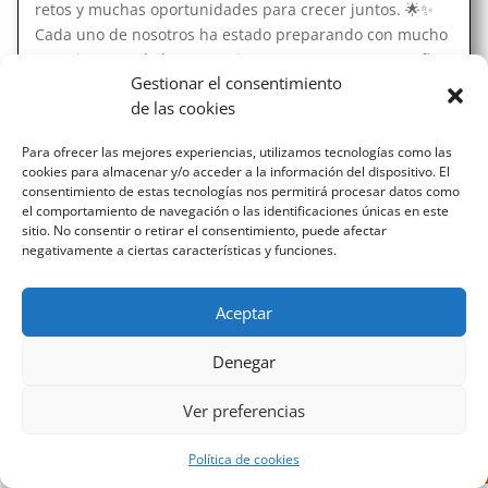
retos y muchas oportunidades para crecer juntos. 🌟✨
Cada uno de nosotros ha estado preparando con mucho
entusiasmo todo lo necesario para que este sea un año
Gestionar el consentimiento
inolvidable, lleno de experiencias enriquecedoras y
de las cookies
grandes...
Para ofrecer las mejores experiencias, utilizamos tecnologías como las
cookies para almacenar y/o acceder a la información del dispositivo. El
consentimiento de estas tecnologías nos permitirá procesar datos como
el comportamiento de navegación o las identificaciones únicas en este
sitio. No consentir o retirar el consentimiento, puede afectar
negativamente a ciertas características y funciones.
Diseñado por Escuelas Pías Provincia Emaús
Aceptar
Denegar
Ver preferencias
Política de cookies
Aviso Legal
-
Política de privacidad