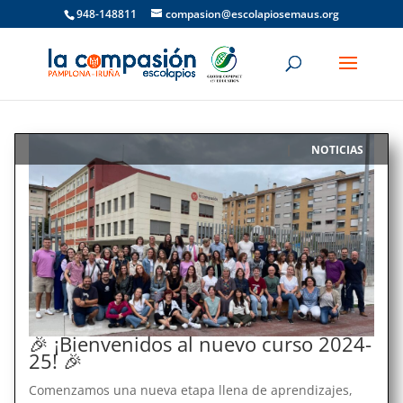
948-148811
compasion@escolapiosemaus.org
NOTICIAS
|
🎉 ¡Bienvenidos al nuevo curso 2024-
25! 🎉
Comenzamos una nueva etapa llena de aprendizajes,