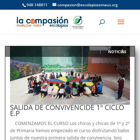
948-148811
compasion@escolapiosemaus.org
NOTICIAS
|
SALIDA DE CONVIVENCIDE 1º CICLO
E.P
COMENZAMOS EL CURSO Los chicos y chicas de 1º y 2º
de Primaria hemos empezado el curso disfrutando todos
juntos de nuestra primera salida de convivencia. Nos