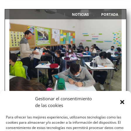
NOTICIAS
PORTADA
|
,
ELEGIMOS REPRESENTANTES PARA
Gestionar el consentimiento
EL CONSEJO ESCOLAR
de las cookies
Esta mañana se han celebrado las elecciones al consejo
Para ofrecer las mejores experiencias, utilizamos tecnologías como las
escolar del centro entre el alumnado. En este organismo
cookies para almacenar y/o acceder a la información del dispositivo. El
participan diferentes sectores de la comunidad
consentimiento de estas tecnologías nos permitirá procesar datos como