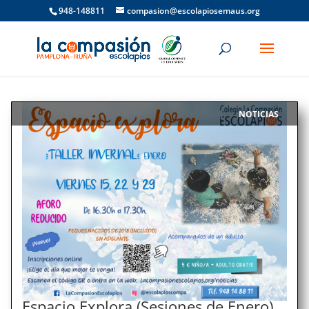
948-148811
compasion@escolapiosemaus.org
NOTICIAS
|
Espacio Explora (Sesiones de Enero)