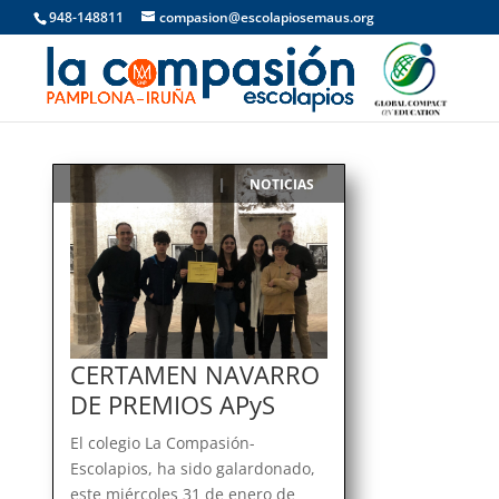
948-148811
compasion@escolapiosemaus.org
NOTICIAS
|
CERTAMEN NAVARRO
DE PREMIOS APyS
El colegio La Compasión-
Escolapios, ha sido galardonado,
este miércoles 31 de enero de