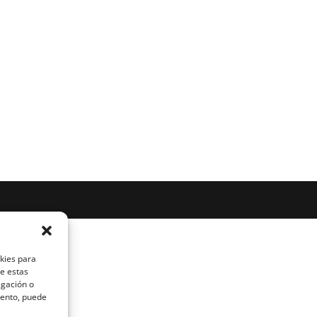
okies para
de estas
egación o
miento, puede