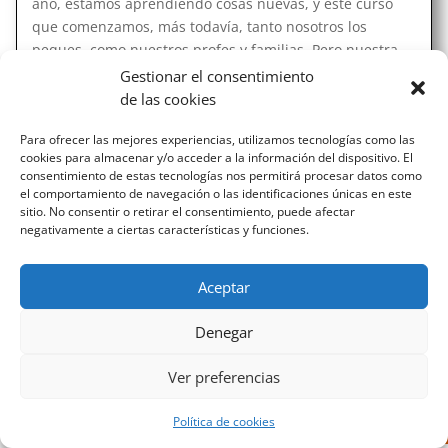
año, estamos aprendiendo cosas nuevas, y este curso
que comenzamos, más todavía, tanto nosotros los
peques, como nuestros profes y familias. Pero nuestra...
Gestionar el consentimiento
de las cookies
Para ofrecer las mejores experiencias, utilizamos tecnologías como las
cookies para almacenar y/o acceder a la información del dispositivo. El
consentimiento de estas tecnologías nos permitirá procesar datos como
el comportamiento de navegación o las identificaciones únicas en este
sitio. No consentir o retirar el consentimiento, puede afectar
Diseñado por Escuelas Pías Provincia Emaús
negativamente a ciertas características y funciones.
Aceptar
Denegar
Ver preferencias
Política de cookies
Aviso Legal
-
Política de privacidad