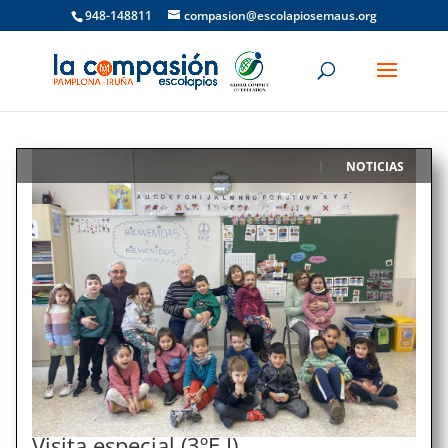
948-148811
compasion@escolapiosemaus.org
NOTICIAS
|
Visita especial (3ºE.I)