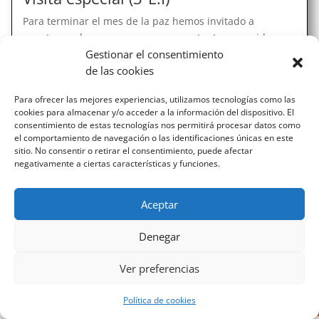
Para terminar el mes de la paz hemos invitado a
nuestras aulas a esas personas que tanto nos cuidan y
Gestionar el consentimiento
quieren mucho. Nuestros abuelos y abuelas. Ha sido
de las cookies
una experiencia preciosa gracias a la que hemos
descubierto cómo eran sus vidas cuando eran peques.
Para ofrecer las mejores experiencias, utilizamos tecnologías como las
Ahora sabemos...
cookies para almacenar y/o acceder a la información del dispositivo. El
consentimiento de estas tecnologías nos permitirá procesar datos como
el comportamiento de navegación o las identificaciones únicas en este
sitio. No consentir o retirar el consentimiento, puede afectar
negativamente a ciertas características y funciones.
Aceptar
Diseñado por Escuelas Pías Provincia Emaús
Denegar
Ver preferencias
Política de cookies
Aviso Legal
-
Política de privacidad