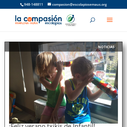
948-148811
compasion@escolapiosemaus.org
NOTICIAS
|
¡Feliz verano txikis de Infantil!