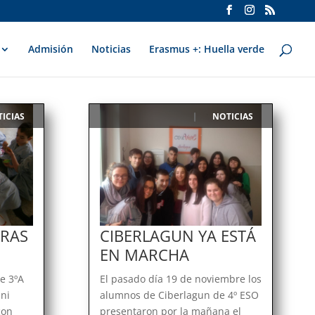
Admisión
Noticias
Erasmus +: Huella verde
ICIAS
NOTICIAS
|
URAS
CIBERLAGUN YA ESTÁ
EN MARCHA
de 3ºA
El pasado día 19 de noviembre los
ni
alumnos de Ciberlagun de 4º ESO
con
presentaron por la mañana el