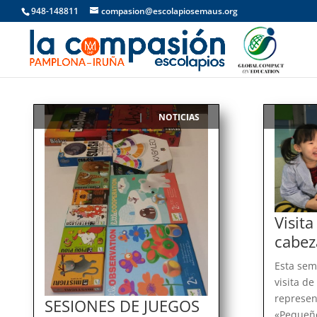
948-148811
compasion@escolapiosemaus.org
NOTICIAS
|
Visita
cabeza
Esta sem
visita de
represen
SESIONES DE JUEGOS
«Pequeño