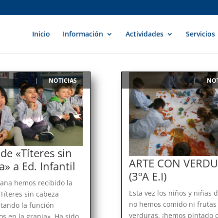
Inicio
Información
Actividades
Servicios
NOTICIAS
NOT
|
|
 de «Títeres sin
ARTE CON VERD
» a Ed. Infantil
(3ºA E.I)
ana hemos recibido la
Esta vez los niños y niñas 
 Títeres sin cabeza
no hemos comido ni frutas 
tando la función
verduras, ¡hemos pintado 
s en la granja». Ha sido