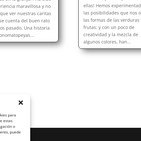
ellas! Hemos experimentad
riencia maravillosa y no
las posibilidades que nos 
que ver nuestras caritas
las formas de las verduras 
se cuenta del buen rato
frutas; y con un poco de
s pasado. Una historia
creatividad y la mezcla de
 onomatopeyas...
algunos colores, han...
okies para
de estas
egación o
miento, puede