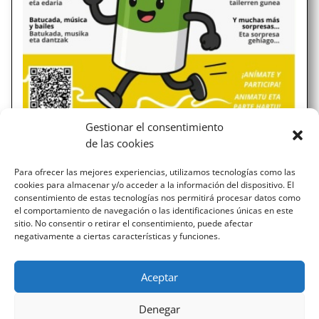
Gestionar el consentimiento
de las cookies
Fiesta de la Energía
Para ofrecer las mejores experiencias, utilizamos tecnologías como las
cookies para almacenar y/o acceder a la información del dispositivo. El
Este 14 de noviembre viernes, de 17,30h a 20,30h, en el
consentimiento de estas tecnologías nos permitirá procesar datos como
colegio Patxi Larrainzar se llevará acabo una gran fiesta
el comportamiento de navegación o las identificaciones únicas en este
de la energía. En ell, se llevarán a cabo charlas y talleres,
sitio. No consentir o retirar el consentimiento, puede afectar
negativamente a ciertas características y funciones.
stands informativos, demostración del coche autónomo,
zona de talleres y contaremos con...
Aceptar
Denegar