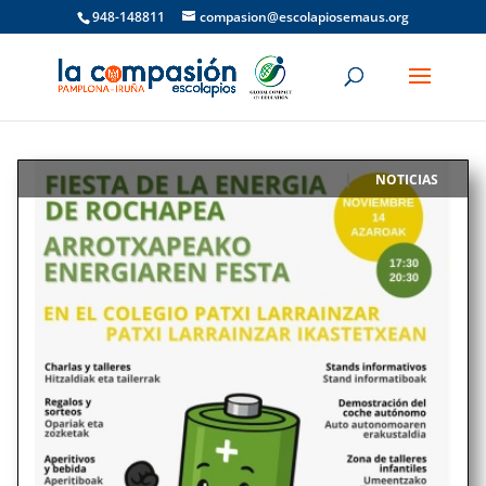
948-148811
compasion@escolapiosemaus.org
NOTICIAS
|