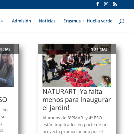
Admisión
Noticias
Erasmus +: Huella verde
ICIAS
NOTICIAS
|
NATURART ¡Ya falta
ESO
menos para inaugurar
el jardín!
ción
 su
Alumnos de 3ºPMAR y 4º ESO
 y
están implicados en parte de un
os.
proyecto promocionado por el