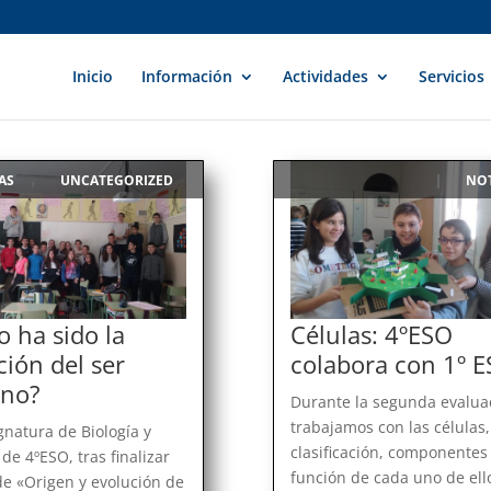
Inicio
Información
Actividades
Servicios
AS
UNCATEGORIZED
NOT
,
|
 ha sido la
Células: 4ºESO
ción del ser
colabora con 1º 
no?
Durante la segunda evalua
trabajamos con las células,
gnatura de Biología y
clasificación, componentes
de 4ºESO, tras finalizar
función de cada uno de ell
de «Origen y evolución de