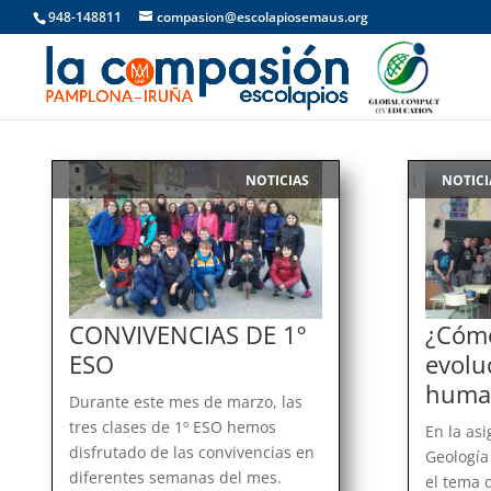
948-148811
compasion@escolapiosemaus.org
NOTICIAS
NOTICI
|
|
CONVIVENCIAS DE 1º
¿Cómo
ESO
evolu
huma
Durante este mes de marzo, las
tres clases de 1º ESO hemos
En la asi
disfrutado de las convivencias en
Geología 
diferentes semanas del mes.
el tema 