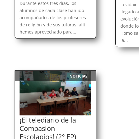
Durante estos tres días, los
la vida»
alumnos de cada clase han ido
llegado 
acompañados de los profesores
evolució
de religión y de sus tutoras. allí
donde lo
hemos aprovechado para...
Homo sap
la...
NOTICIAS
|
¡El telediario de la
Compasión
Escolapios! (2º EP)