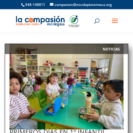
948-148811
compasion@escolapiosemaus.org
NOTICIAS
|
PRIMEROS DÍAS EN 1º INFANTIL