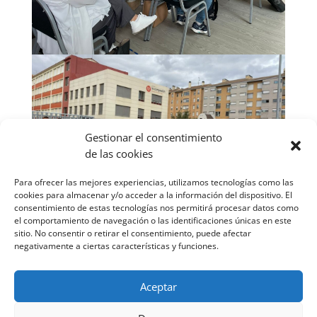
Gestionar el consentimiento
de las cookies
Para ofrecer las mejores experiencias, utilizamos tecnologías como las
cookies para almacenar y/o acceder a la información del dispositivo. El
Que este curso sea una aventura de
consentimiento de estas tecnologías nos permitirá procesar datos como
crecimiento y aprendizajes nuevos.
el comportamiento de navegación o las identificaciones únicas en este
sitio. No consentir o retirar el consentimiento, puede afectar
¡Bienvenidos-as a la Compa!
¡¡Os esperamos en
negativamente a ciertas características y funciones.
breve!!
#RegresoAClases
#EquipoDocente
#Bienvenida
#AñoEscolar2025
#turaíz
Aceptar