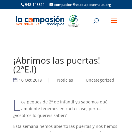
948-148811
compasion@escolapiosemaus.org
¡Abrimos las puertas!
(2ªE.I)
16 Oct 2019
|
Noticias
,
Uncategorized
L
os peques de 2º de Infantil ya sabemos qué
ambiente tenemos en cada clase, pero…
¿vosotros lo queréis saber?
Esta semana hemos abierto las puertas y nos hemos