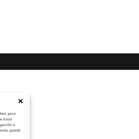
okies para
de estas
egación o
miento, puede