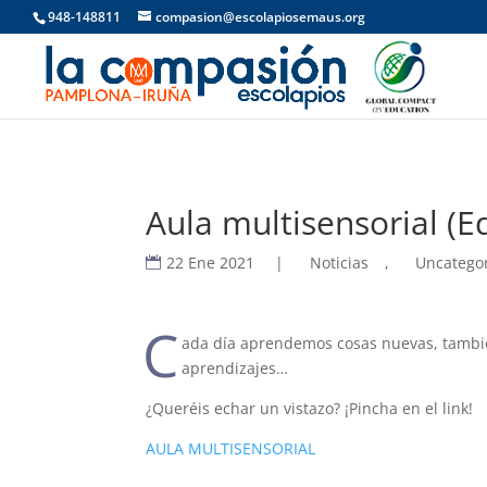
948-148811
compasion@escolapiosemaus.org
Aula multisensorial (Ed
22 Ene 2021
|
Noticias
,
Uncatego
C
ada día aprendemos cosas nuevas, también
aprendizajes…
¿Queréis echar un vistazo? ¡Pincha en el link!
AULA MULTISENSORIAL