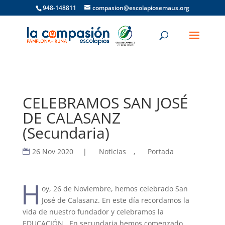
948-148811
compasion@escolapiosemaus.org
CELEBRAMOS SAN JOSÉ
DE CALASANZ
(Secundaria)
26 Nov 2020
|
Noticias
,
Portada
H
oy, 26 de Noviembre, hemos celebrado San
José de Calasanz. En este día recordamos la
vida de nuestro fundador y celebramos la
EDUCACIÓN. En secundaria hemos comenzado