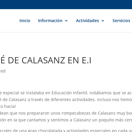
Inicio
Información
Actividades
Servicios
 DE CALASANZ EN E.I
zed
especial se instalaba en Educación Infantil, notábamos que se ace
 de Calasanz a través de diferentes actividades, incluso nos hemos
o hacía!
e Bidean que nos prepararon unos rompecabezas de Calasanz muy b
ción en la que cantamos y sentimos a Calasanz un poquito más cer
rcoles de una gran chocolatada y actividades especiales en cada un