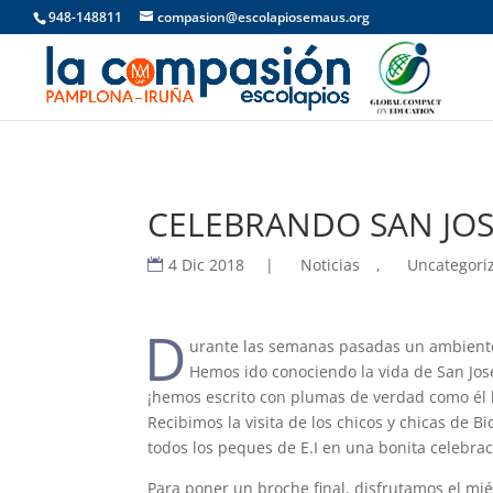
948-148811
compasion@escolapiosemaus.org
CELEBRANDO SAN JOSÉ
4 Dic 2018
|
Noticias
,
Uncategori
D
urante las semanas pasadas un ambiente 
Hemos ido conociendo la vida de San José
¡hemos escrito con plumas de verdad como él l
Recibimos la visita de los chicos y chicas d
todos los peques de E.I en una bonita celebra
Para poner un broche final, disfrutamos el mié