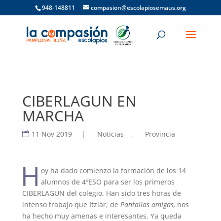
948-148811
compasion@escolapiosemaus.org
CIBERLAGUN EN
MARCHA
11 Nov 2019
|
Noticias
,
Provincia
H
oy ha dado comienzo la formación de los 14
alumnos de 4ºESO para ser los primeros
CIBERLAGUN del colegio. Han sido tres horas de
intenso trabajo que Itziar, de
Pantallas amigas,
nos
ha hecho muy amenas e interesantes. Ya queda