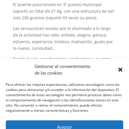
El puente posicionado en 3º puesto municipal
soportó un total de 27 Kg, con una estructura de tan
solo 290 gramos (soportó 93 veces su peso).
Las sensaciones vividas por el alumnado a lo largo
de la actividad han sido: enfado, alegría, pereza,
esfuerzo, esperanza, tristeza, motivación, gusto por
lo nuevo, curiosidad…
Desde el cole agradecemos y motivamos a nuestro
alumnado y profesorado a recibir estos retos que
Gestionar el consentimiento
hacen que el aprendizaje cobre sentido y trabajemos
de las cookies
sobre competencias muy diferentes que son
Para ofrecer las mejores experiencias, utilizamos tecnologías como las
necesarias para llevar a cabo cualquier proyecto en
cookies para almacenar y/o acceder a la información del dispositivo. El
la vida real.
consentimiento de estas tecnologías nos permitirá procesar datos como
el comportamiento de navegación o las identificaciones únicas en este
¡¡¡ENHORABUENA!!!
sitio. No consentir o retirar el consentimiento, puede afectar
negativamente a ciertas características y funciones.
Aceptar