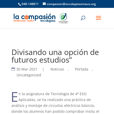
948-148811
compasion@escolapiosemaus.org
Divisando una opción de
futuros estudios”
30 Mar 2021
|
Noticias
,
Portada
,
Uncategorized
E
n la asignatura de Tecnología de 4º ESO
Aplicadas, se ha realizado una práctica de
análisis y montaje de circuitos eléctricos
básicos
,
donde los alumnos han podido comprobar
insitu
el