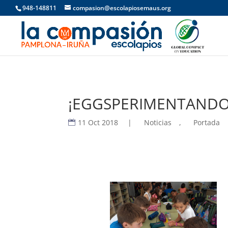
948-148811
compasion@escolapiosemaus.org
¡EGGSPERIMENTANDO
11 Oct 2018
|
Noticias
,
Portada