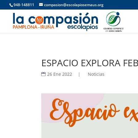
948-148811
compasion@escolapiosemaus.org
ESPACIO EXPLORA FE
26 Ene 2022
|
Noticias