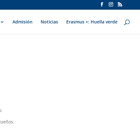
Admisión
Noticias
Erasmus +: Huella verde
o.
queños.