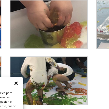
okies para
de estas
egación o
miento, puede