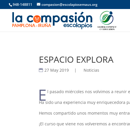
948-148811
compasion@escolapiosemaus.org
ESPACIO EXPLORA
27 May 2019
|
Noticias
E
l pasado miércoles nos volvimos a reunir e
Ha sido una experiencia muy enriquecedora para
Hemos compartido unos momentos muy entrañab
¡El curso que viene nos volveremos a encontra