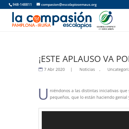
948-148811
compasion@escolapiosemaus.org
¡ESTE APLAUSO VA P
7 Abr 2020
|
Noticias
,
Uncategor
U
niéndonos a las distintas iniciativas qu
pequeños, que lo están haciendo genial
Reproductor
de
vídeo