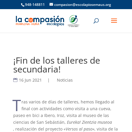
948-148811
compasion@escolapiosemaus.org
¡Fin de los talleres de
secundaria!
16 Jun 2021
|
Noticias
T
ras varios de días de talleres, hemos llegado al
final con actividades como visita a una cueva,
paseo en bici a Ibero, Iroz, visita al museo de las
ciencias de San Sebástián,
Eureka! Zientzia museoa
,
realización del proyecto
«Versos al paso»,
visita de la