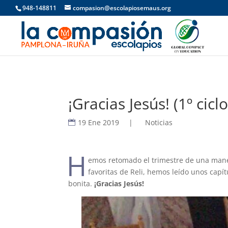
948-148811
compasion@escolapiosemaus.org
¡Gracias Jesús! (1º cicl
19 Ene 2019
|
Noticias
H
emos retomado el trimestre de una maner
favoritas de Reli, hemos leído unos cap
bonita.
¡Gracias Jesús!