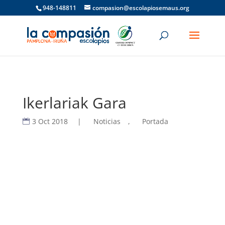
948-148811
compasion@escolapiosemaus.org
Ikerlariak Gara
3 Oct 2018
|
Noticias
,
Portada