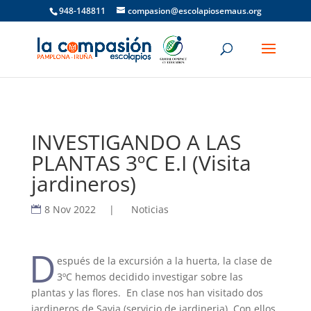
948-148811
compasion@escolapiosemaus.org
INVESTIGANDO A LAS
PLANTAS 3ºC E.I (Visita
jardineros)
8 Nov 2022
|
Noticias
D
espués de la excursión a la huerta, la clase de
3ºC hemos decidido investigar sobre las
plantas y las flores. En clase nos han visitado dos
jardineros de Savia (servicio de jardineria). Con ellos