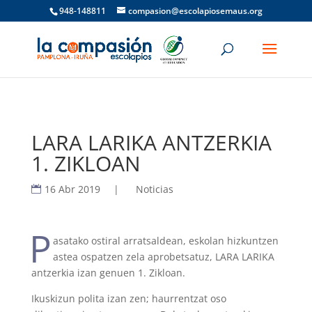
948-148811
compasion@escolapiosemaus.org
LARA LARIKA ANTZERKIA
1. ZIKLOAN
16 Abr 2019
|
Noticias
P
asatako ostiral arratsaldean, eskolan hizkuntzen
astea ospatzen zela aprobetsatuz, LARA LARIKA
antzerkia izan genuen 1. Zikloan.
Ikuskizun polita izan zen; haurrentzat oso