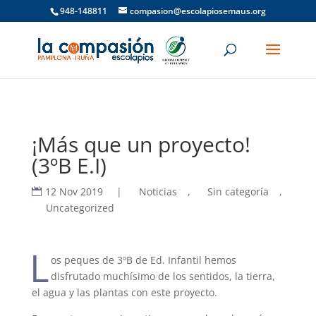
948-148811
compasion@escolapiosemaus.org
¡Más que un proyecto!
(3ºB E.I)
12 Nov 2019
|
Noticias
,
Sin categoría
,
Uncategorized
L
os peques de 3ºB de Ed. Infantil hemos
disfrutado muchísimo de los sentidos, la tierra,
el agua y las plantas con este proyecto.