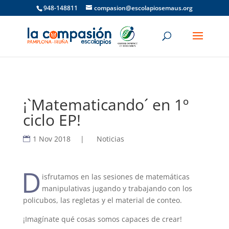
948-148811
compasion@escolapiosemaus.org
¡`Matematicando´ en 1º
ciclo EP!
1 Nov 2018
|
Noticias
D
isfrutamos en las sesiones de matemáticas
manipulativas jugando y trabajando con los
policubos, las regletas y el material de conteo.
¡Imagínate qué cosas somos capaces de crear!