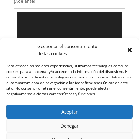
¡Adelante!
Reproductor
de
vídeo
Gestionar el consentimiento
de las cookies
Para ofrecer las mejores experiencias, utilizamos tecnologías como las
cookies para almacenar y/o acceder a la información del dispositivo. El
consentimiento de estas tecnologías nos permitirá procesar datos como
el comportamiento de navegación o las identificaciones únicas en este
sitio. No consentir o retirar el consentimiento, puede afectar
00:00
00:00
negativamente a ciertas características y funciones.
1.
klimt-video-reunion-1-1_bv2bs4CK
2:03
Aceptar
Denegar