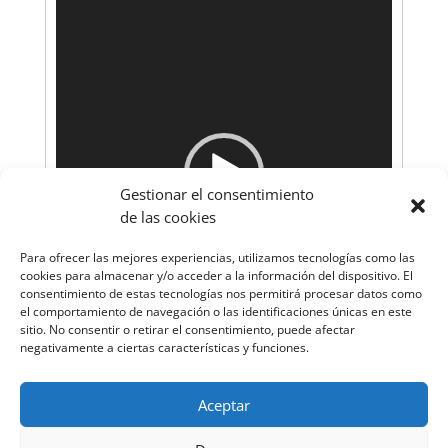
Reproductor
de
vídeo
Gestionar el consentimiento
de las cookies
Para ofrecer las mejores experiencias, utilizamos tecnologías como las
cookies para almacenar y/o acceder a la información del dispositivo. El
consentimiento de estas tecnologías nos permitirá procesar datos como
el comportamiento de navegación o las identificaciones únicas en este
sitio. No consentir o retirar el consentimiento, puede afectar
00:00
00:00
negativamente a ciertas características y funciones.
1.
VID-20200330-WA0022
1:06
Aceptar