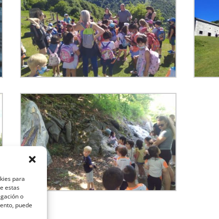
okies para
de estas
egación o
miento, puede