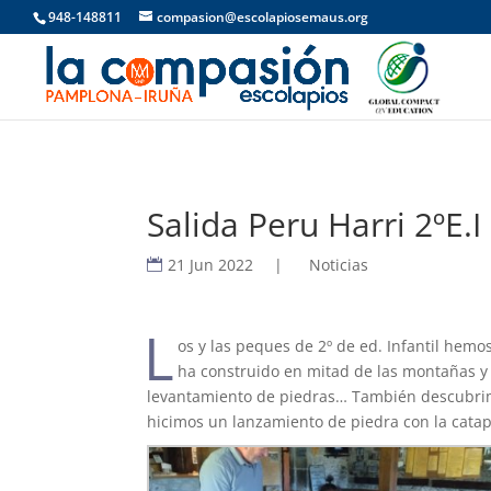
948-148811
compasion@escolapiosemaus.org
Salida Peru Harri 2ºE.I
21 Jun 2022
|
Noticias
L
os y las peques de 2º de ed. Infantil hemo
ha construido en mitad de las montañas y 
levantamiento de piedras… También descubrimos
hicimos un lanzamiento de piedra con la catapul