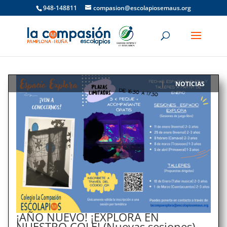
948-148811
compasion@escolapiosemaus.org
NOTICIAS
|
¡AÑO NUEVO! ¡EXPLORA EN
NUESTRO COLE! (Nuevas sesiones)