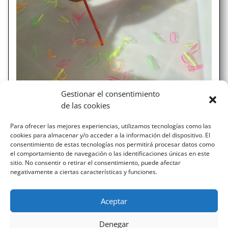
Gestionar el consentimiento
de las cookies
Aprendemos a través de nuestras
manos (1ºE.I)
Para ofrecer las mejores experiencias, utilizamos tecnologías como las
cookies para almacenar y/o acceder a la información del dispositivo. El
Antes de que los peques nos lancemos a escribir,
consentimiento de estas tecnologías nos permitirá procesar datos como
trabajamos, ejercitamos y fortalecemos la motricidad
el comportamiento de navegación o las identificaciones únicas en este
fina a través de juego y de diferentes propuestas. Estas
sitio. No consentir o retirar el consentimiento, puede afectar
negativamente a ciertas características y funciones.
dinámicas nos ayudarán a que ser capaces de tener
control y fluidez en el manejo de los movimientos de la...
Aceptar
Denegar