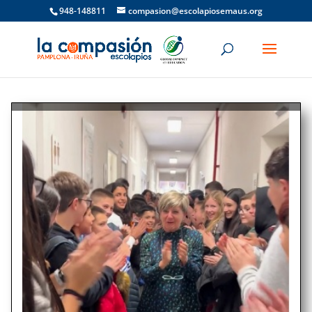
948-148811
compasion@escolapiosemaus.org